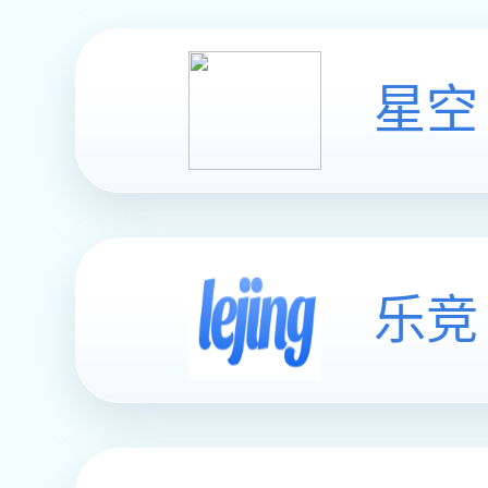
关于非凡娱乐
产品中心
ABOUT US
PRODUCT CENTER
公司简介
五金烤漆
企业风采
五金喷涂
厂房设备
五金配件
产品应用
查看更多+
东莞市博鑫盛精密五金有限公司 Copyright © 版权所有 【 访问量