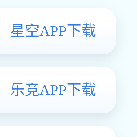
关注非凡娱乐
FOCUS ON US
手机网站
微信公众号
【技术支持：