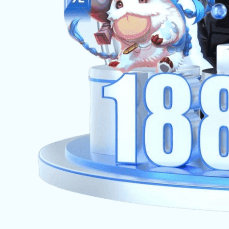
非凡娱乐:[上一页:通讯机器]
非凡娱乐:[下一页:石油化工]