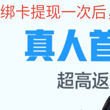
非凡娱乐
欢迎光临东莞市博鑫盛精密五金有限公司网站！
专业五金制品一站式喷涂服务商
为您量身提供适合的产品解决方案